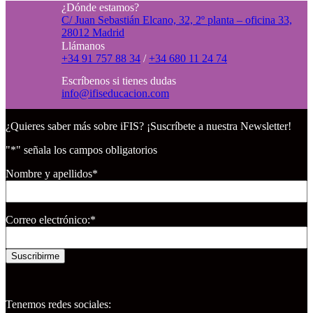
¿Dónde estamos?
C/ Juan Sebastián Elcano, 32, 2º planta – oficina 33,
28012 Madrid
Llámanos
+34 91 757 88 34
/
+34 680 11 24 74
Escríbenos si tienes dudas
info@ifiseducacion.com
¿Quieres saber más sobre iFIS? ¡Suscríbete a nuestra Newsletter!
"
*
" señala los campos obligatorios
Nombre y apellidos
*
Correo electrónico:
*
Suscribirme
Tenemos redes sociales: