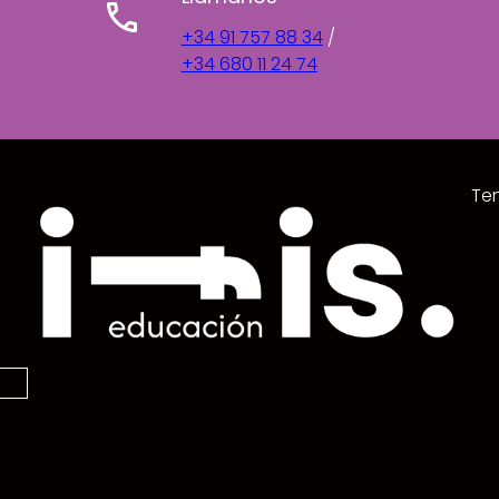
+34 91 757 88 34
/
+34 680 11 24 74
Ten