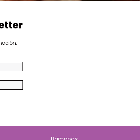
etter
mación.
Llámanos