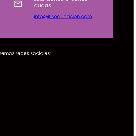
dudas
info@ifiseducacion.com
emos redes sociales:
Instagram
X
Facebook
WhatsApp
YouTube
Telegra
LinkedIn