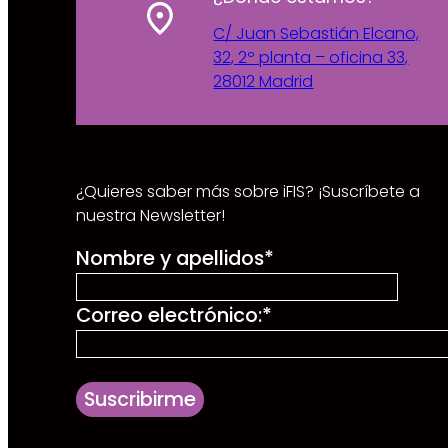
C/ Juan Sebastián Elcano,
32, 2º planta – oficina 33,
28012 Madrid
¿Quieres saber más sobre iFIS? ¡Suscríbete a
nuestra Newsletter!
Nombre y apellidos
*
Correo electrónico:
*
Suscribirme