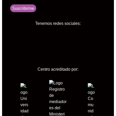
Suscribirme
Tenemos redes sociales:
Instagram
X
Facebook
WhatsApp
YouTube
Tele
LinkedIn
Centro acreditado por: