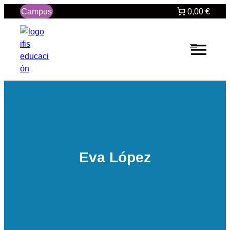
Saltar
Campus
0,00 €
al
contenido
Eva López