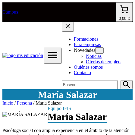
Saltar
al
Campus
contenido
0,00 €
Formaciones
Para empresas
Novedades
Noticias
Ofertas de empleo
Quiénes somos
Contacto
Buscar
María Salazar
Inicio
/
Persona
/ María Salazar
Equipo IFIS
María Salazar
Psicóloga social con amplia experiencia en el ámbito de la atención