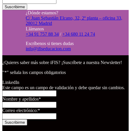
Suscribirme
¿Dónde estamos?
C/ Juan Sebastián Elcano, 32, 2º planta – oficina 33,
28012 Madrid
Llámanos
+34 91 757 88 34
/
+34 680 11 24 74
Escríbenos si tienes dudas
info@ifiseducacion.com
¿Quieres saber más sobre iFIS? ¡Suscríbete a nuestra Newsletter!
"
*
" señala los campos obligatorios
LinkedIn
Este campo es un campo de validación y debe quedar sin cambios.
Nombre y apellidos
*
Correo electrónico:
*
Suscribirme