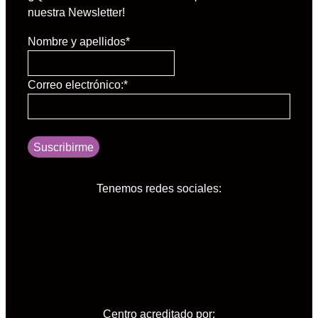
nuestra Newsletter!
Nombre y apellidos
*
Correo electrónico:
*
Suscribirme
Tenemos redes sociales:
Instagram
X
Facebook
WhatsApp
YouTube
Tele
LinkedIn
Centro acreditado por: