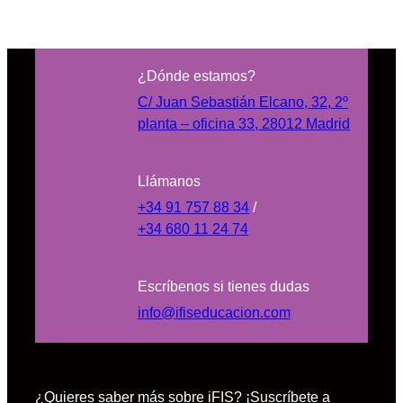
¿Dónde estamos?
C/ Juan Sebastián Elcano, 32, 2º
planta – oficina 33, 28012 Madrid
Llámanos
+34 91 757 88 34
/
+34 680 11 24 74
Escríbenos si tienes dudas
info@ifiseducacion.com
¿Quieres saber más sobre iFIS? ¡Suscríbete a