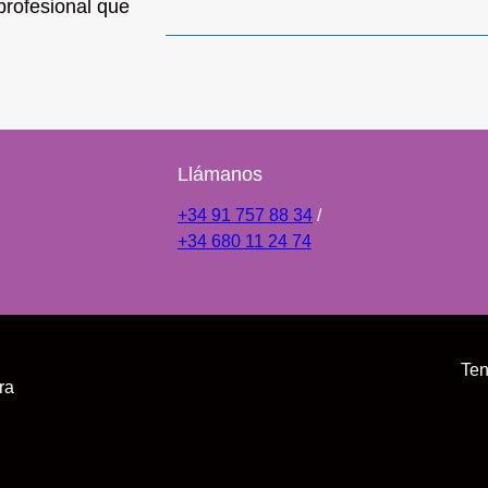
 profesional que
Llámanos
+34 91 757 88 34
/
+34 680 11 24 74
Ten
ra