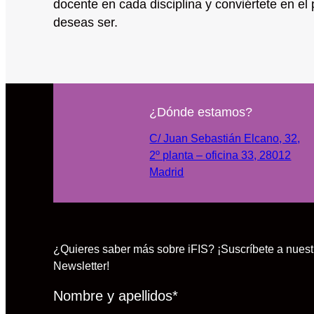
docente en cada disciplina y conviértete en el
deseas ser.
¿Dónde estamos?
C/ Juan Sebastián Elcano, 32,
2º planta – oficina 33, 28012
Madrid
¿Quieres saber más sobre iFIS? ¡Suscríbete a nuest
Newsletter!
Nombre y apellidos
*