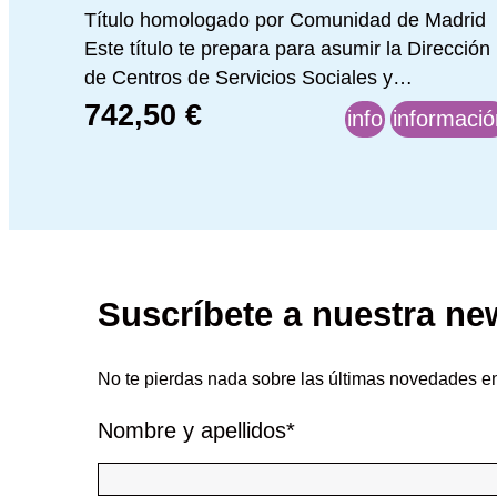
Título homologado por Comunidad de Madrid
Este título te prepara para asumir la Dirección
de Centros de Servicios Sociales y…
742,50
€
info
informació
:
:
Dirección
Dire
de
de
centros
cent
de
de
Suscríbete a nuestra new
servicios
servi
sociales
soci
No te pierdas nada sobre las últimas novedades e
Nombre y apellidos
*