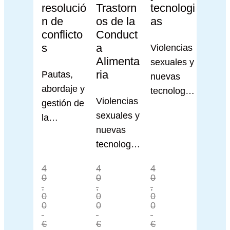
resolució
Trastorn
tecnologi
n de
os de la
as
conflicto
Conduct
s
a
Violencias
Alimenta
sexuales y
ria
Pautas,
nuevas
abordaje y
tecnología
Violencias
gestión de
s
sexuales y
la
nuevas
resolución
tecnología
de
s
conflictos
4
4
4
0
0
0
,
,
,
0
0
0
0
0
0
€
€
€