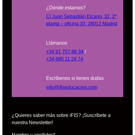
¿Dónde estamos?
C/ Juan Sebastián Elcano, 32, 2º
planta – oficina 33, 28012 Madrid
Llámanos
+34 91 757 88 34
/
+34 680 11 24 74
Escríbenos si tienes dudas
info@ifiseducacion.com
¿Quieres saber más sobre iFIS? ¡Suscríbete a
nuestra Newsletter!
Nombre y apellidos
*