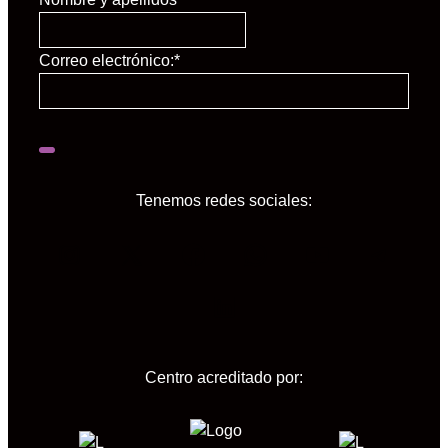
Correo electrónico:
*
Tenemos redes sociales:
Instagram
X
Facebook
WhatsApp
YouTube
Tele
LinkedIn
Centro acreditado por: