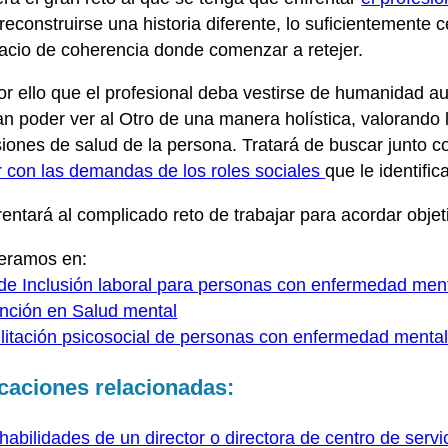
reconstruirse
una historia diferente, lo suficientemente
c
acio de coherencia donde comenzar a retejer.
or ello que el profesional deba
vestirse de humanidad
au
tan
poder ver al Otro de una manera holística
, valorando 
iones de salud de la persona. Tratará de buscar junto c
r con las demandas de los roles sociales
que le identifi
rentará al complicado reto de
trabajar para acordar obje
eramos en:
de Inclusión laboral para personas con enfermedad men
ención en Salud mental
litación psicosocial de personas con enfermedad menta
caciones relacionadas:
habilidades de un director o directora de centro de servi