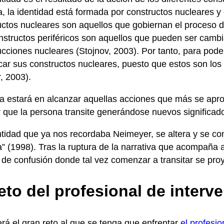
, la identidad está formada por
constructos nucleares y 
uctos nucleares son aquellos que gobiernan el proceso de
nstructos periféricos son aquellos que pueden ser cambi
ucciones nucleares (
Stojnov, 2003
). Por tanto,
para pode
icar sus constructos nucleares,
puesto que estos son los 
, 2003).
a estará en
alcanzar aquellas acciones que más se aprox
tar que la persona transite generándose
nuevos significad
ntidad que ya nos recordaba Neimeyer, se altera y se co
a”
(1998). Tras la ruptura de la narrativa que acompaña 
 de confusión donde tal vez comenzar a transitar se pr
reto del profesional de inter
erá el
gran reto
al que se tenga que enfrentar
el profesio