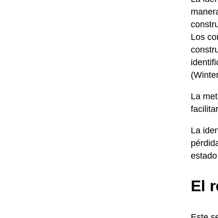
manera
constr
Los co
constr
identif
(Winter
La met
facili
La ide
pérdid
estado
El 
Este s