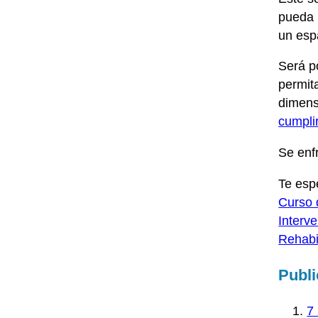
pueda
un
esp
Será p
permi
dimens
cumpli
Se enf
Te esp
Curso 
Interv
Rehabi
Publi
7 