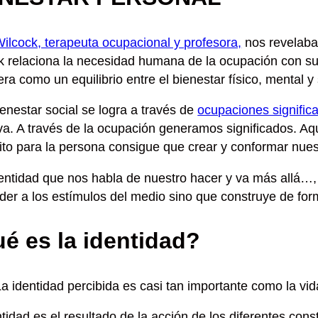
ilcock, terapeuta ocupacional y profesora,
nos revelaba
k relaciona la necesidad humana de la ocupación con su 
era como un
equilibrio entre el bienestar físico, mental y
enestar social se logra a través de
ocupaciones signific
va.
A través de la ocupación generamos significados. Aque
ito para la persona consigue que crear y conformar nues
entidad que nos habla de nuestro hacer y va más allá…, 
der a los estímulos del medio sino que
construye de form
é es la identidad?
La identidad percibida es casi tan importante como la v
tidad es el resultado de la acción de los diferentes cons