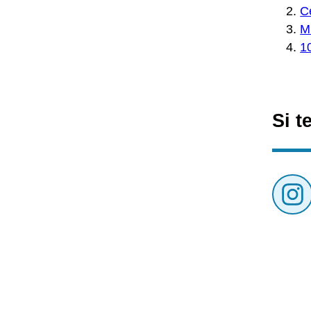
C
M
10
Si t
I