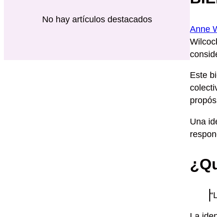
No hay artículos destacados
Anne W
Wilcoc
consid
Este bi
colecti
propós
Una id
respon
¿Qu
“
La iden