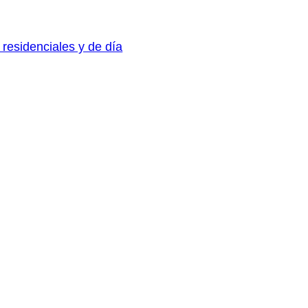
 residenciales y de día
m
dIn