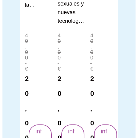
sexuales y
la
nuevas
resolución
tecnología
de
s
conflictos
4
4
4
0
0
0
,
,
,
0
0
0
0
0
0
€
€
€
2
2
2
0
0
0
,
,
,
0
0
0
inf
inf
inf
0
0
0