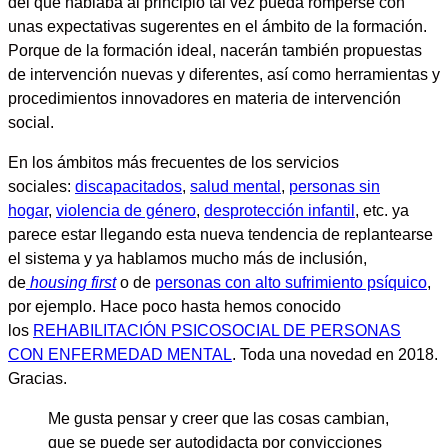
del que hablaba al principio tal vez pueda romperse con
unas
expectativas sugerentes en el ámbito de la formación
.
Porque de la formación ideal, nacerán también propuestas
de intervención nuevas y diferentes, así como
herramientas y
procedimientos innovadores
en materia de
intervención
social
.
En los ámbitos más frecuentes de los servicios
sociales:
discapacitados
,
salud mental
,
personas sin
hogar
,
violencia de género
,
desprotección infantil
,
etc. ya
parece estar llegando esta nueva tendencia de
replantearse
el sistema
y ya hablamos mucho más de
inclusión
,
de
housing first
o de
personas con alto sufrimiento psíquico
,
por ejemplo. Hace poco hasta hemos conocido
los
REHABILITACIÓN PSICOSOCIAL DE PERSONAS
CON ENFERMEDAD MENTAL
.
Toda una novedad en 2018.
Gracias.
Me gusta pensar y creer que las cosas cambian,
que se puede ser autodidacta por convicciones