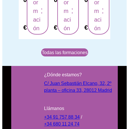
or
or
or
m
m
m
aci
aci
aci
€
€
€
ón
ón
ón
Todas las formaciones
¿Dónde estamos?
C/ Juan Sebastián Elcano, 32, 2º
planta – oficina 33, 28012 Madrid
Llámanos
+34 91 757 88 34
/
+34 680 11 24 74