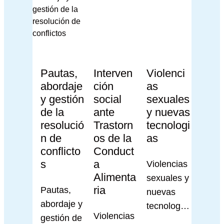
Pautas,
Interven
Violenci
abordaje
ción
as
y gestión
social
sexuales
de la
ante
y nuevas
resolució
Trastorn
tecnologi
n de
os de la
as
conflicto
Conduct
s
a
Violencias
Alimenta
sexuales y
ria
Pautas,
nuevas
abordaje y
tecnología
Violencias
gestión de
s