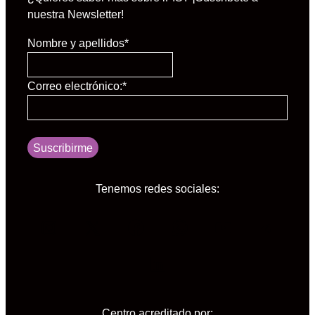
nuestra Newsletter!
Nombre y apellidos
*
Correo electrónico:
*
Suscribirme
Tenemos redes sociales:
Instagram
X
Facebook
WhatsApp
YouTube
Tele
LinkedIn
Centro acreditado por: