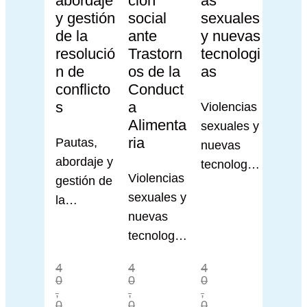
abordaje
ción
as
y gestión
social
sexuales
de la
ante
y nuevas
resolució
Trastorn
tecnologi
n de
os de la
as
conflicto
Conduct
s
a
Violencias
Alimenta
sexuales y
ria
Pautas,
nuevas
abordaje y
tecnología
Violencias
gestión de
s
sexuales y
la
nuevas
resolución
tecnología
de
s
conflictos
4
4
4
0
0
0
,
,
,
0
0
0