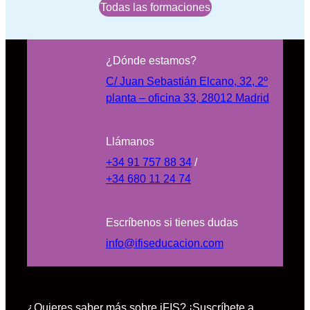
Todas las formaciones
¿Dónde estamos?
C/ Juan Sebastián Elcano, 32, 2º
planta – oficina 33, 28012 Madrid
Llámanos
+34 91 757 88 34
/
+34 680 11 24 74
Escríbenos si tienes dudas
info@ifiseducacion.com
¿Quieres saber más sobre iFIS? ¡Suscríbete a