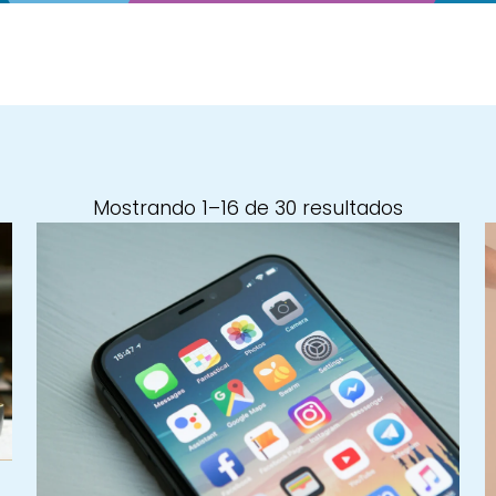
Ordenad
Mostrando 1–16 de 30 resultados
por
los
últimos