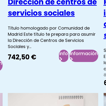
Dirección de centros de
servicios sociales
Título homologado por Comunidad de
Madrid Este título te prepara para asumir
la Dirección de Centros de Servicios
Sociales y…
S
info
información
742,50
€
E
l
n
:
:
c
Dirección
Dirección
E
E
de
de
vención
centros
centros
l
de
de
servicios
servicios
gencias
sociales
sociales