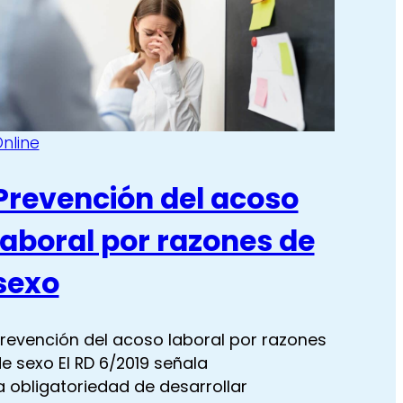
y
y
80,00 €.
60,00 €.
gestión
gestión
de
de
duelo
duelo
en
en
nline
casos
casos
de
de
Prevención del acoso
suicidio
suicidio
laboral por razones de
sexo
revención del acoso laboral por razones
e sexo El RD 6/2019 señala
a obligatoriedad de desarrollar