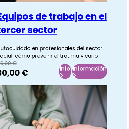
Equipos de trabajo en el
tercer sector
utocuidado en profesionales del sector
ocial: cómo prevenir el trauma vicario
l
l
60,00
€
info
información
30,00
€
precio
precio
:
:
s
original
actual
Equipos
Equipos
de
de
era:
es:
trabajo
trabajo
60,00 €.
30,00 €.
en
en
as
el
el