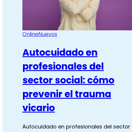
Conducta
Cond
Alimentaria
Alime
Online
Nuevos
Autocuidado en
profesionales del
sector social: cómo
prevenir el trauma
vicario
Autocuidado en profesionales del sector