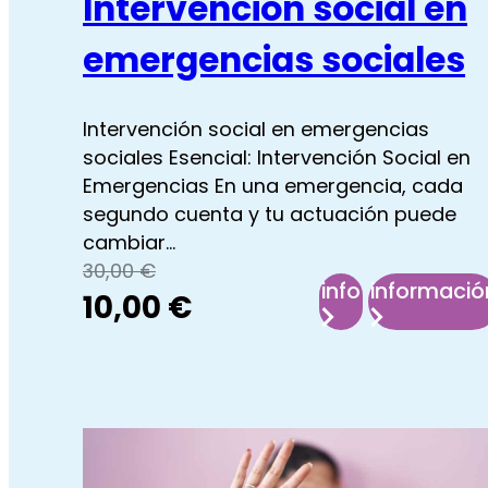
Intervención social en
emergencias sociales
Intervención social en emergencias
sociales Esencial: Intervención Social en
Emergencias En una emergencia, cada
segundo cuenta y tu actuación puede
cambiar…
El
El
30,00
€
info
informació
10,00
€
precio
precio
:
:
original
actual
Intervención
Inter
social
socia
era:
es:
en
en
30,00 €.
10,00 €.
emergencias
emer