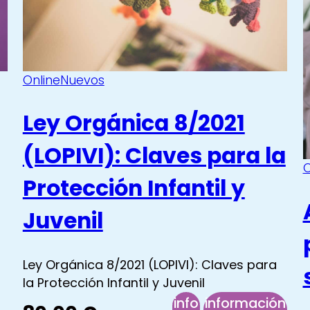
ucta
ntaria
Online
Nuevos
Ley Orgánica 8/2021
(LOPIVI): Claves para la
O
Protección Infantil y
Juvenil
Ley Orgánica 8/2021 (LOPIVI): Claves para
la Protección Infantil y Juvenil
info
información