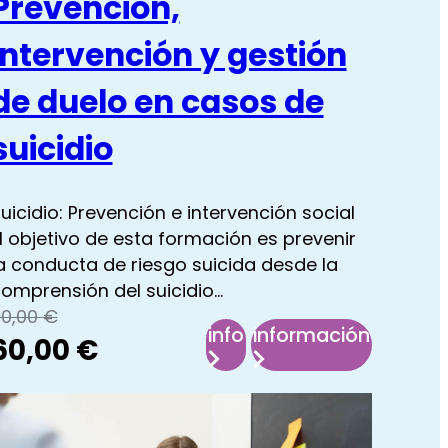
Prevención,
intervención y gestión
de duelo en casos de
suicidio
uicidio: Prevención e intervención social
l objetivo de esta formación es prevenir
a conducta de riesgo suicida desde la
omprensión del suicidio…
l
l
80,00
€
info
información
60,00
€
precio
precio
:
:
original
actual
Prevención,
Prevención,
intervención
intervención
era:
es: