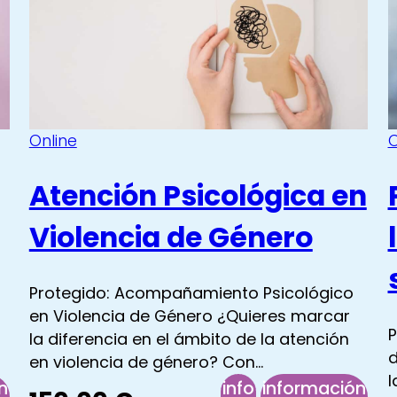
les
Online
O
Atención Psicológica en
Violencia de Género
Protegido: Acompañamiento Psicológico
en Violencia de Género ¿Quieres marcar
P
la diferencia en el ámbito de la atención
d
en violencia de género? Con…
l
n
info
información