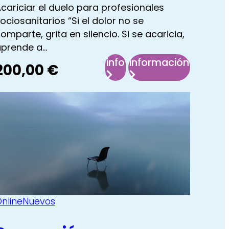
cariciar el duelo para profesionales
ociosanitarios “Si el dolor no se
omparte, grita en silencio. Si se acaricia,
prende a…
info
información
200,00
€
:
:
Acariciar
Acariciar
el
el
duelo
duelo
n
para
para
profesionales
profesionales
sociosanitarios
sociosanitario
nline
Nuevos