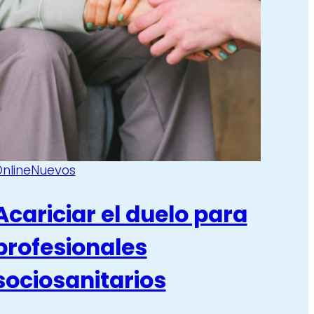
tercer
tercer
sector
sector
nline
Nuevos
Acariciar el duelo para
profesionales
sociosanitarios