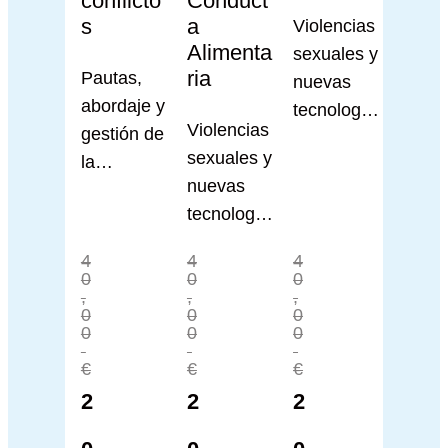
conflicto
Conduct
s
a
Violencias
Alimenta
sexuales y
ria
Pautas,
nuevas
abordaje y
tecnología
Violencias
gestión de
s
sexuales y
la
nuevas
resolución
tecnología
de
s
conflictos
4
4
4
0
0
0
,
,
,
0
0
0
0
0
0
€
€
€
2
2
2