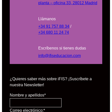
planta – oficina 33, 28012 Madrid
Llámanos
+34 91 757 88 34
/
+34 680 11 24 74
Escríbenos si tienes dudas
info@ifiseducacion.com
¿Quieres saber más sobre iFIS? ¡Suscríbete a
nuestra Newsletter!
Nombre y apellidos
*
Correo electrónico:
*