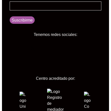
Suscribirme
Tenemos redes sociales:
Instagram
X
Facebook
WhatsApp
YouTube
Tele
LinkedIn
Centro acreditado por: