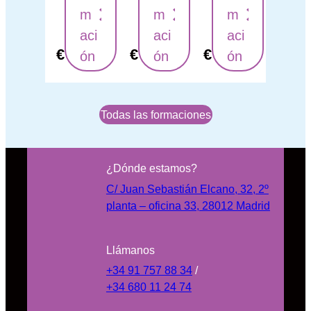
m
m
m
aci
aci
aci
€
€
€
ón
ón
ón
Todas las formaciones
¿Dónde estamos?
C/ Juan Sebastián Elcano, 32, 2º
planta – oficina 33, 28012 Madrid
Llámanos
+34 91 757 88 34
/
+34 680 11 24 74