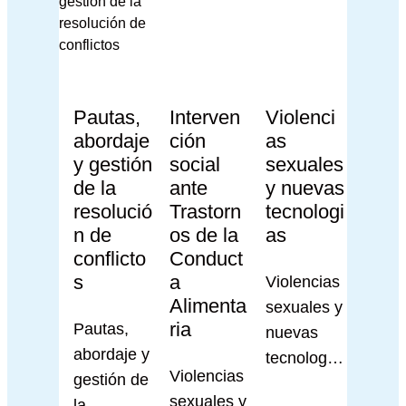
Pautas,
Interven
Violenci
abordaje
ción
as
y gestión
social
sexuales
de la
ante
y nuevas
resolució
Trastorn
tecnologi
n de
os de la
as
conflicto
Conduct
s
a
Violencias
Alimenta
sexuales y
ria
Pautas,
nuevas
abordaje y
tecnología
Violencias
gestión de
s
sexuales y
la