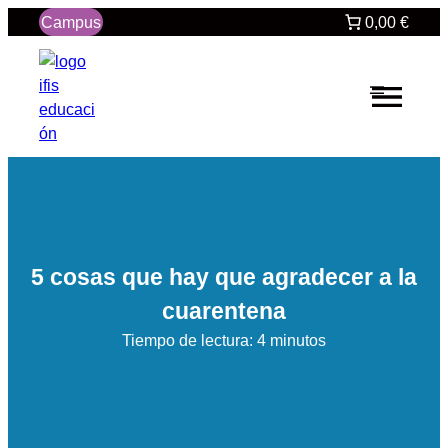
Saltar
Campus
0,00 €
al
contenido
5 cosas que hay que agradecer a la
cuarentena
Tiempo de lectura: 4 minutos